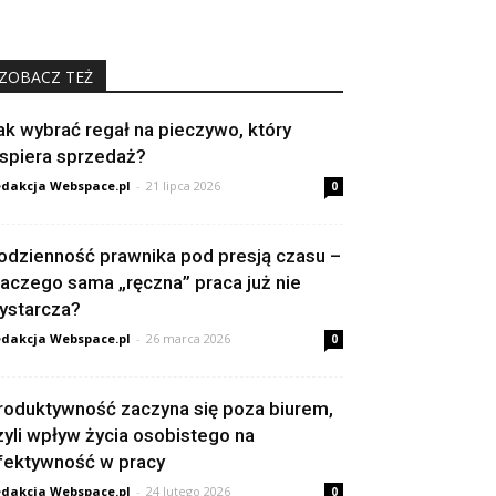
ZOBACZ TEŻ
ak wybrać regał na pieczywo, który
spiera sprzedaż?
dakcja Webspace.pl
-
21 lipca 2026
0
odzienność prawnika pod presją czasu –
laczego sama „ręczna” praca już nie
ystarcza?
dakcja Webspace.pl
-
26 marca 2026
0
roduktywność zaczyna się poza biurem,
zyli wpływ życia osobistego na
fektywność w pracy
dakcja Webspace.pl
-
24 lutego 2026
0