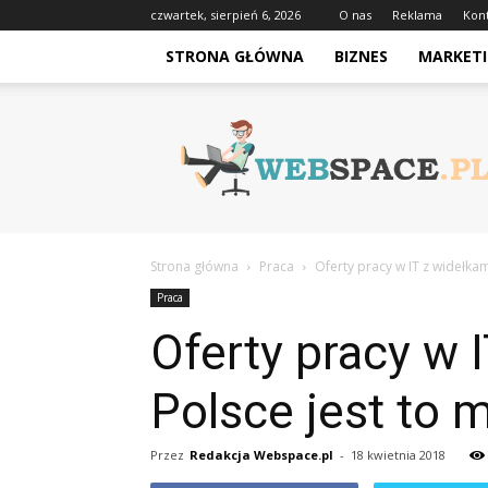
czwartek, sierpień 6, 2026
O nas
Reklama
Kon
STRONA GŁÓWNA
BIZNES
MARKETI
Webspace.pl
Strona główna
Praca
Oferty pracy w IT z widełkam
Praca
Oferty pracy w 
Polsce jest to 
Przez
Redakcja Webspace.pl
-
18 kwietnia 2018