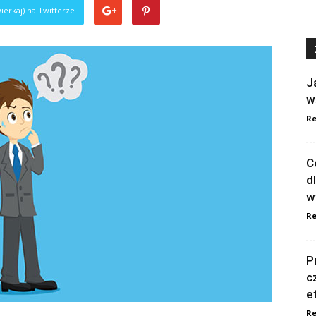
ierkaj) na Twitterze
J
w
Re
C
d
w
Re
P
c
e
Re