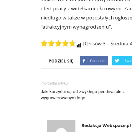
ofert pracy z widełkami płacowymi. Zacz
niedługo w także w pozostałych ogłosz
“atrakcyjnym wynagrodzeniu”.
[Głosów:3 Średnia:4
PODZIEL SIĘ
Facebook
Twit
Poprzedni artykuł
Jaki korzyści są od zwykłego pendriva ale z
wygrawerowanym logo
Redakcja Webspace.pl