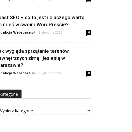
oast SEO – co to jest i dlaczego warto
o mieć w swoim WordPressie?
dakcja Webspace.pl
-
9 stycznia 2026
0
ak wygląda sprzątanie terenów
ewnętrznych zimą i jesienią w
arszawie?
dakcja Webspace.pl
-
19 grudnia 2025
0
Kategorie
tegorie