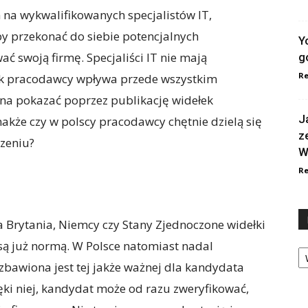
a wykwalifikowanych specjalistów IT,
y przekonać do siebie potencjalnych
Y
ć swoją firmę. Specjaliści IT nie mają
g
Re
ek pracodawcy wpływa przede wszystkim
żna pokazać poprzez publikację widełek
J
akże czy w polscy pracodawcy chętnie dzielą się
z
zeniu?
W
Re
a Brytania, Niemcy czy Stany Zjednoczone widełki
są już normą. W Polsce natomiast nadal
Ka
bawiona jest tej jakże ważnej dla kandydata
ęki niej, kandydat może od razu zweryfikować,