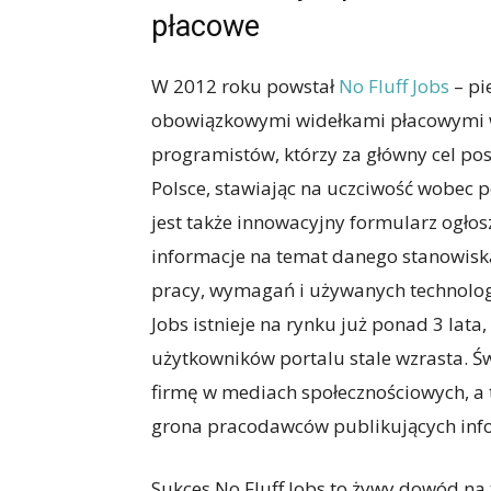
płacowe
W 2012 roku powstał
No Fluff Jobs
– pi
obowiązkowymi widełkami płacowymi w 
programistów, którzy za główny cel pos
Polsce, stawiając na uczciwość wobec 
jest także innowacyjny formularz ogłos
informacje na temat danego stanowiska
pracy, wymagań i używanych technolog
Jobs istnieje na rynku już ponad 3 lata
użytkowników portalu stale wzrasta. Ś
firmę w mediach społecznościowych, a t
grona pracodawców publikujących inf
Sukces No Fluff Jobs to żywy dowód na 