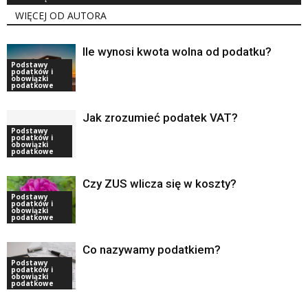
WIĘCEJ OD AUTORA
Ile wynosi kwota wolna od podatku?
Podstawy
podatków i
obowiązki
podatkowe
Jak zrozumieć podatek VAT?
Podstawy
podatków i
obowiązki
podatkowe
Czy ZUS wlicza się w koszty?
Podstawy
podatków i
obowiązki
podatkowe
Co nazywamy podatkiem?
Podstawy
podatków i
obowiązki
podatkowe