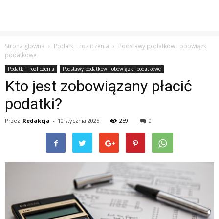
Strona główna
Podatki i rozliczenia
Podstawy podatków i obowiązki
podatkowe
Podatki i rozliczenia
Podstawy podatków i obowiązki podatkowe
Kto jest zobowiązany płacić
podatki?
Przez
Redakcja
-
10 stycznia 2025
259
0