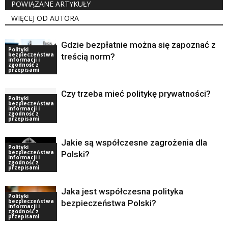
POWIĄZANE ARTYKUŁY
WIĘCEJ OD AUTORA
Gdzie bezpłatnie można się zapoznać z
Polityki
bezpieczeństwa
treścią norm?
informacji i
zgodność z
przepisami
Czy trzeba mieć politykę prywatności?
Polityki
bezpieczeństwa
informacji i
zgodność z
przepisami
Jakie są współczesne zagrożenia dla
Polityki
bezpieczeństwa
Polski?
informacji i
zgodność z
przepisami
Jaka jest współczesna polityka
Polityki
bezpieczeństwa
bezpieczeństwa Polski?
informacji i
zgodność z
przepisami