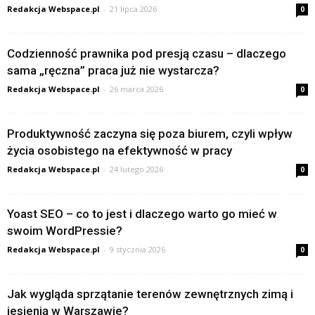
Redakcja Webspace.pl
-
21 lipca 2026
0
Codzienność prawnika pod presją czasu – dlaczego
sama „ręczna” praca już nie wystarcza?
Redakcja Webspace.pl
-
26 marca 2026
0
Produktywność zaczyna się poza biurem, czyli wpływ
życia osobistego na efektywność w pracy
Redakcja Webspace.pl
-
24 lutego 2026
0
Yoast SEO – co to jest i dlaczego warto go mieć w
swoim WordPressie?
Redakcja Webspace.pl
-
9 stycznia 2026
0
Jak wygląda sprzątanie terenów zewnętrznych zimą i
jesienią w Warszawie?