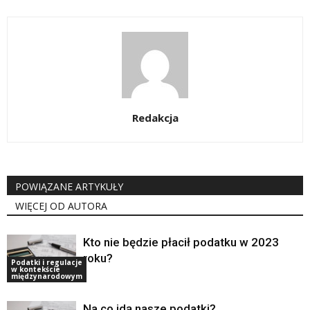
Redakcja
POWIĄZANE ARTYKUŁY
WIĘCEJ OD AUTORA
Kto nie będzie płacił podatku w 2023
roku?
Podatki i regulacje
w kontekście
międzynarodowym
Na co idą nasze podatki?