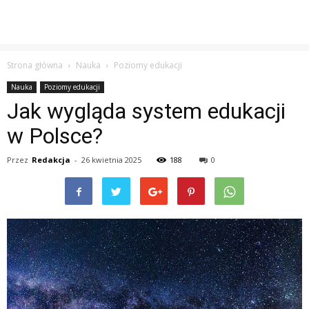
Strona główna
Nauka
Poziomy edukacji
Nauka
Poziomy edukacji
Jak wygląda system edukacji
w Polsce?
Przez
Redakcja
-
26 kwietnia 2025
188
0