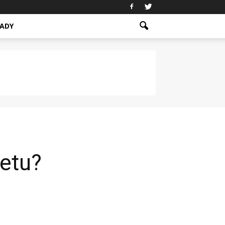
ADY
netu?