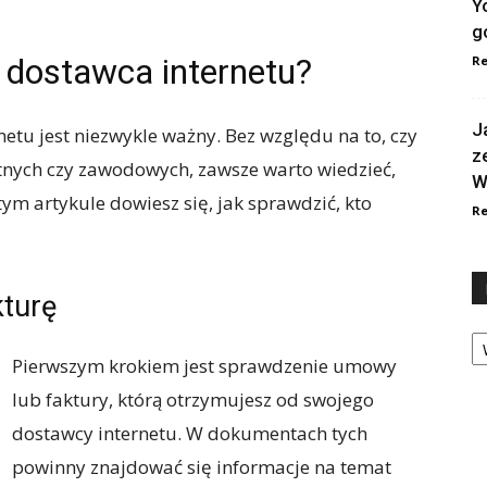
Y
g
t dostawca internetu?
Re
J
netu jest niezwykle ważny. Bez względu na to, czy
z
tnych czy zawodowych, zawsze warto wiedzieć,
W
tym artykule dowiesz się, jak sprawdzić, kto
Re
kturę
Ka
Pierwszym krokiem jest sprawdzenie umowy
lub faktury, którą otrzymujesz od swojego
dostawcy internetu. W dokumentach tych
powinny znajdować się informacje na temat