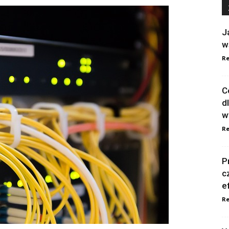
J
w
Re
C
d
w
Re
P
c
e
Re