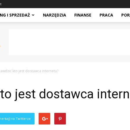
t
NG I SPRZEDAŻ
NARZĘDZIA
FINANSE
PRACA
POR
rawdzić kto jest dostawca internetu?
to jest dostawca inter
ierkaj) na Twitterze