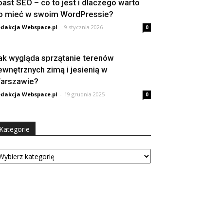
oast SEO – co to jest i dlaczego warto
o mieć w swoim WordPressie?
dakcja Webspace.pl
-
9 stycznia 2026
0
ak wygląda sprzątanie terenów
ewnętrznych zimą i jesienią w
arszawie?
dakcja Webspace.pl
-
19 grudnia 2025
0
Kategorie
tegorie