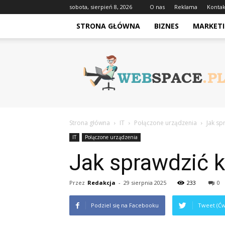
sobota, sierpień 8, 2026
O nas
Reklama
Kontak
STRONA GŁÓWNA
BIZNES
MARKETI
Webspace.pl
Strona główna
IT
Połączone urządzenia
Jak sp
IT
Połączone urządzenia
Jak sprawdzić k
Przez
Redakcja
-
29 sierpnia 2025
233
0
Podziel się na Facebooku
Tweet (Ćw