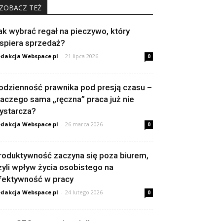
ZOBACZ TEŻ
ak wybrać regał na pieczywo, który
spiera sprzedaż?
dakcja Webspace.pl
-
21 lipca 2026
0
odzienność prawnika pod presją czasu –
laczego sama „ręczna” praca już nie
ystarcza?
dakcja Webspace.pl
-
26 marca 2026
0
roduktywność zaczyna się poza biurem,
zyli wpływ życia osobistego na
fektywność w pracy
dakcja Webspace.pl
-
24 lutego 2026
0