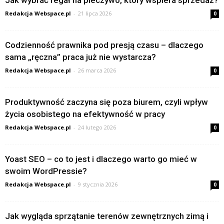
Jak wybrać regał na pieczywo, który wspiera sprzedaż?
Redakcja Webspace.pl
-
21 lipca 2026
0
Codzienność prawnika pod presją czasu – dlaczego
sama „ręczna” praca już nie wystarcza?
Redakcja Webspace.pl
-
26 marca 2026
0
Produktywność zaczyna się poza biurem, czyli wpływ
życia osobistego na efektywność w pracy
Redakcja Webspace.pl
-
24 lutego 2026
0
Yoast SEO – co to jest i dlaczego warto go mieć w
swoim WordPressie?
Redakcja Webspace.pl
-
9 stycznia 2026
0
Jak wygląda sprzątanie terenów zewnętrznych zimą i