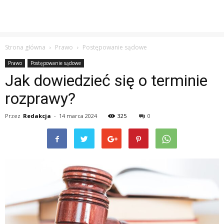
Strona główna
Prawo
Postępowanie sądowe
Prawo
Postępowanie sądowe
Jak dowiedzieć się o terminie
rozprawy?
Przez
Redakcja
-
14 marca 2024
325
0