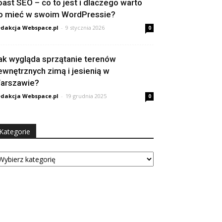
oast SEO – co to jest i dlaczego warto
o mieć w swoim WordPressie?
dakcja Webspace.pl
-
9 stycznia 2026
0
ak wygląda sprzątanie terenów
ewnętrznych zimą i jesienią w
arszawie?
dakcja Webspace.pl
-
19 grudnia 2025
0
Kategorie
tegorie