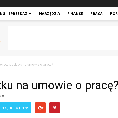
t
NG I SPRZEDAŻ
NARZĘDZIA
FINANSE
PRACA
POR
 zwrotu podatku na umowie o pracę?
tku na umowie o pracę
0
ierkaj) na Twitterze