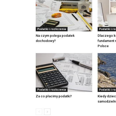
Podatki i rozliczenia
Podatki i ro
Na czym polega podatek
Dlaczego k
dochodowy?
fundament 
Polsce
Podatki i rozliczenia
Podatki i ro
Za co płacimy podatki?
Kiedy dziec
samodzieln