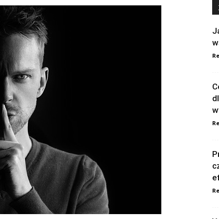
J
w
Re
C
d
w
Re
P
c
e
Re