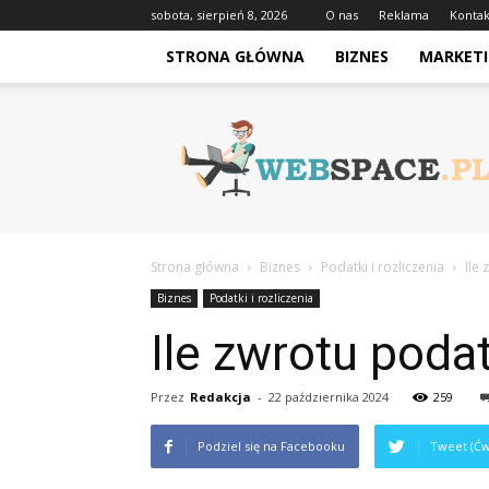
sobota, sierpień 8, 2026
O nas
Reklama
Kontak
STRONA GŁÓWNA
BIZNES
MARKETI
Webspace.pl
Strona główna
Biznes
Podatki i rozliczenia
Ile
Biznes
Podatki i rozliczenia
Ile zwrotu poda
Przez
Redakcja
-
22 października 2024
259
Podziel się na Facebooku
Tweet (Ćw