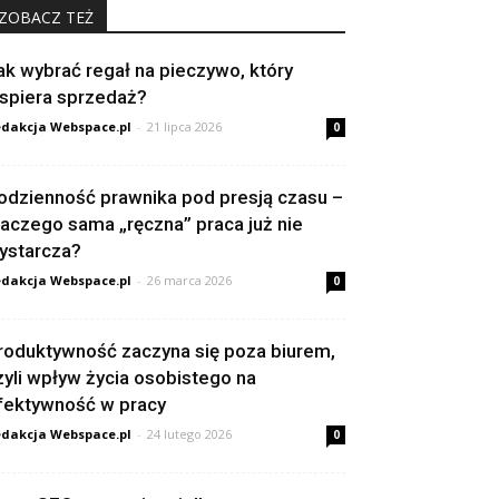
ZOBACZ TEŻ
ak wybrać regał na pieczywo, który
spiera sprzedaż?
dakcja Webspace.pl
-
21 lipca 2026
0
odzienność prawnika pod presją czasu –
laczego sama „ręczna” praca już nie
ystarcza?
dakcja Webspace.pl
-
26 marca 2026
0
roduktywność zaczyna się poza biurem,
zyli wpływ życia osobistego na
fektywność w pracy
dakcja Webspace.pl
-
24 lutego 2026
0