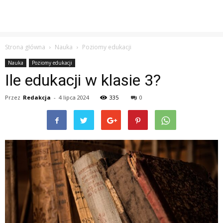
Strona główna
Nauka
Poziomy edukacji
Nauka
Poziomy edukacji
Ile edukacji w klasie 3?
Przez
Redakcja
-
4 lipca 2024
335
0