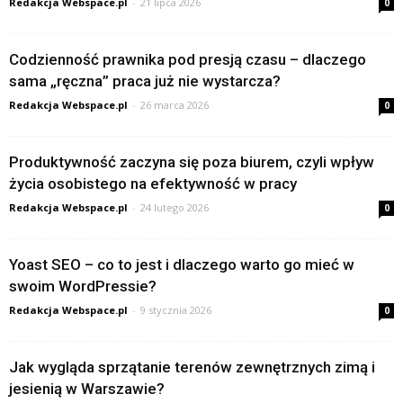
Redakcja Webspace.pl
-
21 lipca 2026
0
Codzienność prawnika pod presją czasu – dlaczego
sama „ręczna” praca już nie wystarcza?
Redakcja Webspace.pl
-
26 marca 2026
0
Produktywność zaczyna się poza biurem, czyli wpływ
życia osobistego na efektywność w pracy
Redakcja Webspace.pl
-
24 lutego 2026
0
Yoast SEO – co to jest i dlaczego warto go mieć w
swoim WordPressie?
Redakcja Webspace.pl
-
9 stycznia 2026
0
Jak wygląda sprzątanie terenów zewnętrznych zimą i
jesienią w Warszawie?