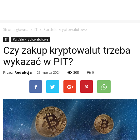
Strona główna
IT
Portfele kryptowalutowe
IT
Portfele kryptowalutowe
Czy zakup kryptowalut trzeba
wykazać w PIT?
Przez
Redakcja
-
23 marca 2024
308
0