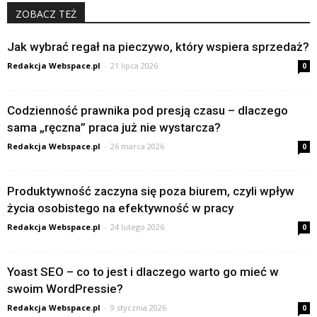
ZOBACZ TEŻ
Jak wybrać regał na pieczywo, który wspiera sprzedaż?
Redakcja Webspace.pl
-
21 lipca 2026
0
Codzienność prawnika pod presją czasu – dlaczego
sama „ręczna” praca już nie wystarcza?
Redakcja Webspace.pl
-
26 marca 2026
0
Produktywność zaczyna się poza biurem, czyli wpływ
życia osobistego na efektywność w pracy
Redakcja Webspace.pl
-
24 lutego 2026
0
Yoast SEO – co to jest i dlaczego warto go mieć w
swoim WordPressie?
Redakcja Webspace.pl
-
9 stycznia 2026
0