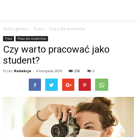
Strona główna
Praca
Praca dla studentów
Praca
Praca dla studentów
Czy warto pracować jako
student?
Przez
Redakcja
-
4 listopada 2024
256
0