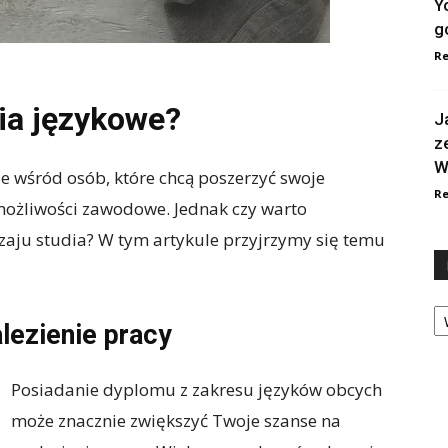
Y
g
Re
dia językowe?
J
z
W
e wśród osób, które chcą poszerzyć swoje
Re
możliwości zawodowe. Jednak czy warto
dzaju studia? W tym artykule przyjrzymy się temu
Ka
lezienie pracy
Posiadanie dyplomu z zakresu języków obcych
może znacznie zwiększyć Twoje szanse na