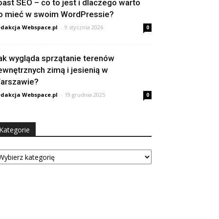
oast SEO – co to jest i dlaczego warto
o mieć w swoim WordPressie?
dakcja Webspace.pl
-
9 stycznia 2026
0
ak wygląda sprzątanie terenów
ewnętrznych zimą i jesienią w
arszawie?
dakcja Webspace.pl
-
19 grudnia 2025
0
Kategorie
tegorie