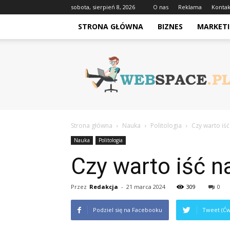
sobota, sierpień 8, 2026
O nas
Reklama
Kontak
STRONA GŁÓWNA
BIZNES
MARKETI
Webspace.pl
Strona główna
Nauka
Politologia
Czy warto iść
Nauka
Politologia
Czy warto iść n
Przez
Redakcja
-
21 marca 2024
309
0
Podziel się na Facebooku
Tweet (Ćw