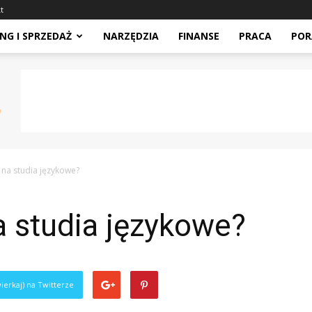
t
NG I SPRZEDAŻ
NARZĘDZIA
FINANSE
PRACA
POR
 na studia językowe?
a studia językowe?
ierkaj) na Twitterze