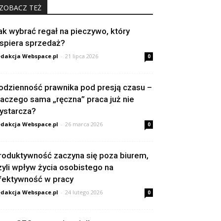
ZOBACZ TEŻ
ak wybrać regał na pieczywo, który
spiera sprzedaż?
dakcja Webspace.pl
-
21 lipca 2026
0
odzienność prawnika pod presją czasu –
laczego sama „ręczna” praca już nie
ystarcza?
dakcja Webspace.pl
-
26 marca 2026
0
roduktywność zaczyna się poza biurem,
zyli wpływ życia osobistego na
fektywność w pracy
dakcja Webspace.pl
-
24 lutego 2026
0