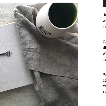
J
w
Re
C
d
w
Re
P
c
e
Re