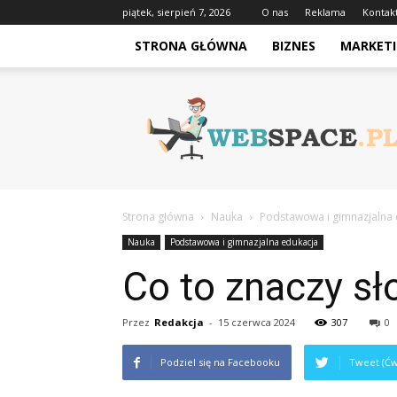
piątek, sierpień 7, 2026
O nas
Reklama
Kontak
STRONA GŁÓWNA
BIZNES
MARKETI
Webspace.pl
Strona główna
Nauka
Podstawowa i gimnazjalna 
Nauka
Podstawowa i gimnazjalna edukacja
Co to znaczy s
Przez
Redakcja
-
15 czerwca 2024
307
0
Podziel się na Facebooku
Tweet (Ćw