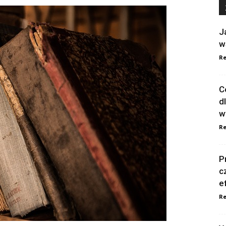
J
w
Re
C
d
w
Re
P
c
e
Re