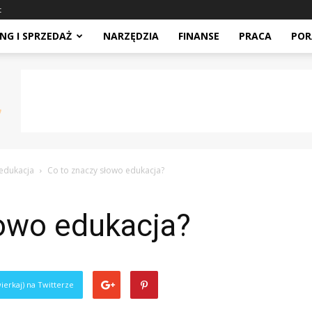
t
NG I SPRZEDAŻ
NARZĘDZIA
FINANSE
PRACA
POR
edukacja
Co to znaczy słowo edukacja?
łowo edukacja?
ierkaj) na Twitterze