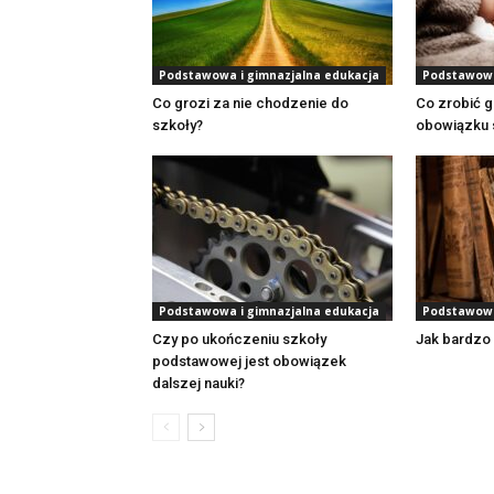
Podstawowa i gimnazjalna edukacja
Podstawowa
Co grozi za nie chodzenie do
Co zrobić g
szkoły?
obowiązku 
Podstawowa i gimnazjalna edukacja
Podstawowa
Czy po ukończeniu szkoły
Jak bardzo 
podstawowej jest obowiązek
dalszej nauki?