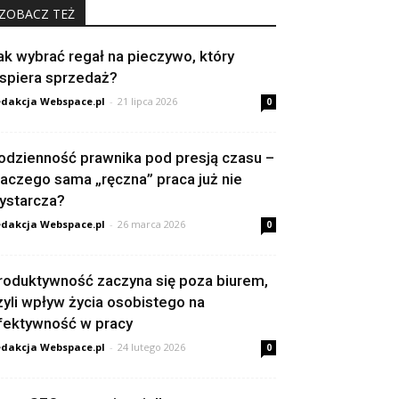
ZOBACZ TEŻ
ak wybrać regał na pieczywo, który
spiera sprzedaż?
dakcja Webspace.pl
-
21 lipca 2026
0
odzienność prawnika pod presją czasu –
laczego sama „ręczna” praca już nie
ystarcza?
dakcja Webspace.pl
-
26 marca 2026
0
roduktywność zaczyna się poza biurem,
zyli wpływ życia osobistego na
fektywność w pracy
dakcja Webspace.pl
-
24 lutego 2026
0