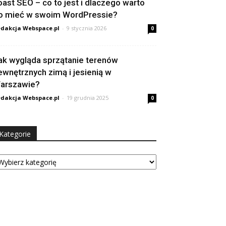
oast SEO – co to jest i dlaczego warto
o mieć w swoim WordPressie?
dakcja Webspace.pl
-
9 stycznia 2026
0
ak wygląda sprzątanie terenów
ewnętrznych zimą i jesienią w
arszawie?
dakcja Webspace.pl
-
19 grudnia 2025
0
Kategorie
tegorie