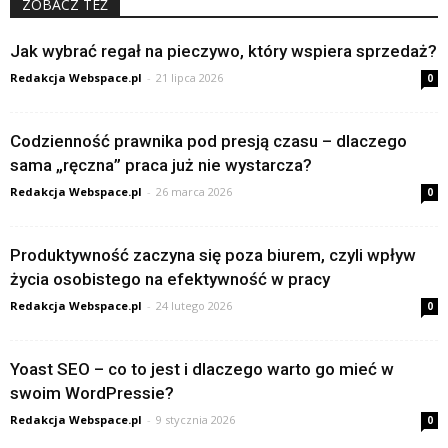
ZOBACZ TEŻ
Jak wybrać regał na pieczywo, który wspiera sprzedaż?
Redakcja Webspace.pl
-
21 lipca 2026
0
Codzienność prawnika pod presją czasu – dlaczego
sama „ręczna” praca już nie wystarcza?
Redakcja Webspace.pl
-
26 marca 2026
0
Produktywność zaczyna się poza biurem, czyli wpływ
życia osobistego na efektywność w pracy
Redakcja Webspace.pl
-
24 lutego 2026
0
Yoast SEO – co to jest i dlaczego warto go mieć w
swoim WordPressie?
Redakcja Webspace.pl
-
9 stycznia 2026
0