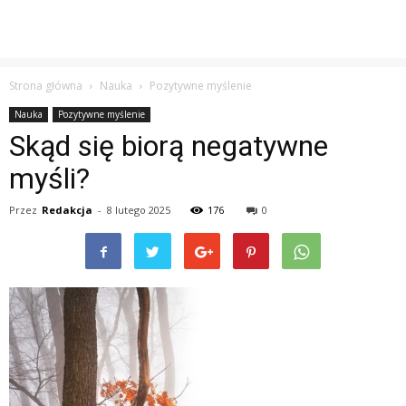
Strona główna
Nauka
Pozytywne myślenie
Nauka
Pozytywne myślenie
Skąd się biorą negatywne
myśli?
Przez
Redakcja
-
8 lutego 2025
176
0