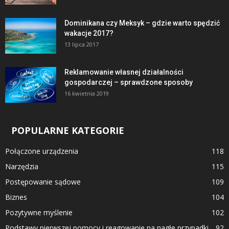
Dominikana czy Meksyk – gdzie warto spędzić
wakacje 2017?
13 lipca 2017
Reklamowanie własnej działalności
gospodarczej – sprawdzone sposoby
16 kwietnia 2019
POPULARNE KATEGORIE
Połączone urządzenia
118
Narzędzia
115
Postępowanie sądowe
109
Biznes
104
Pozytywne myślenie
102
Podstawy pierwszej pomocy i reagowanie na nagłe przypadki
92