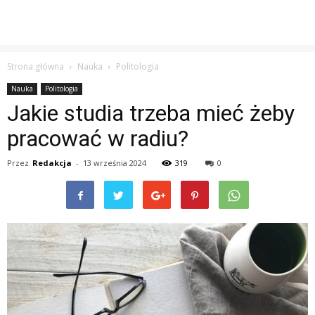
Strona główna
Nauka
Politologia
Nauka
Politologia
Jakie studia trzeba mieć żeby
pracować w radiu?
Przez
Redakcja
-
13 września 2024
319
0