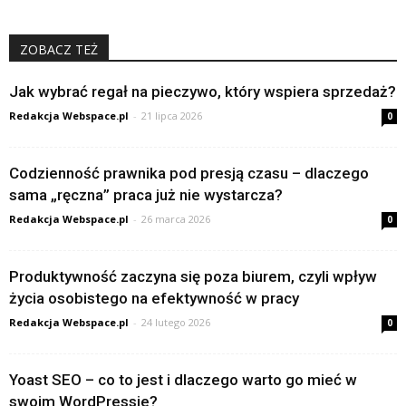
ZOBACZ TEŻ
Jak wybrać regał na pieczywo, który wspiera sprzedaż?
Redakcja Webspace.pl
-
21 lipca 2026
0
Codzienność prawnika pod presją czasu – dlaczego
sama „ręczna” praca już nie wystarcza?
Redakcja Webspace.pl
-
26 marca 2026
0
Produktywność zaczyna się poza biurem, czyli wpływ
życia osobistego na efektywność w pracy
Redakcja Webspace.pl
-
24 lutego 2026
0
Yoast SEO – co to jest i dlaczego warto go mieć w
swoim WordPressie?