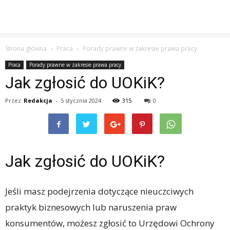
Strona główna
Praca
Porady prawne w zakresie prawa pracy
Praca
Porady prawne w zakresie prawa pracy
Jak zgłosić do UOKiK?
Przez
Redakcja
-
5 stycznia 2024
315
0
Jak zgłosić do UOKiK?
Jeśli masz podejrzenia dotyczące nieuczciwych
praktyk biznesowych lub naruszenia praw
konsumentów, możesz zgłosić to Urzędowi Ochrony