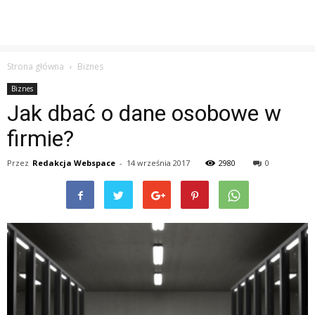
Strona główna
Biznes
Biznes
Jak dbać o dane osobowe w
firmie?
Przez
Redakcja Webspace
-
14 września 2017
2980
0