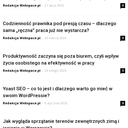
Redakcja Webspace.pl
-
21 lipca 2026
0
Codzienność prawnika pod presją czasu – dlaczego
sama „ręczna” praca już nie wystarcza?
Redakcja Webspace.pl
-
26 marca 2026
0
Produktywność zaczyna się poza biurem, czyli wpływ
życia osobistego na efektywność w pracy
Redakcja Webspace.pl
-
24 lutego 2026
0
Yoast SEO – co to jest i dlaczego warto go mieć w
swoim WordPressie?
Redakcja Webspace.pl
-
9 stycznia 2026
0
Jak wygląda sprzątanie terenów zewnętrznych zimą i
jesienią w Warszawie?