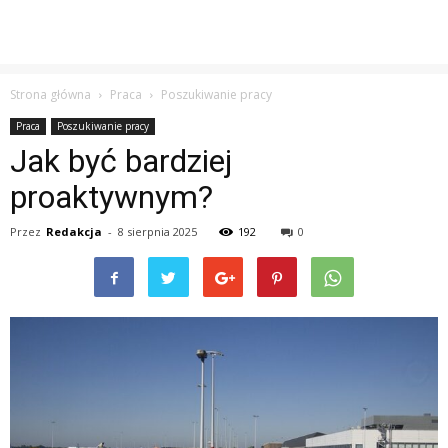
Strona główna
Praca
Poszukiwanie pracy
Praca
Poszukiwanie pracy
Jak być bardziej
proaktywnym?
Przez
Redakcja
-
8 sierpnia 2025
192
0