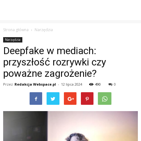
Strona główna
Narzędzia
Narzędzia
Deepfake w mediach:
przyszłość rozrywki czy
poważne zagrożenie?
Przez
Redakcja Webspace.pl
-
12 lipca 2024
490
0