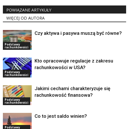
POWIĄZANE ARTYKUŁY
WIĘCEJ OD AUTORA
Czy aktywa i pasywa muszą być równe?
Podstawy
rachunkowości
Kto opracowuje regulacje z zakresu
rachunkowości w USA?
Podstawy
rachunkowości
Jakimi cechami charakteryzuje się
rachunkowość finansowa?
Podstawy
rachunkowości
Co to jest saldo winien?
Podstawy