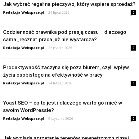
Jak wybrać regał na pieczywo, który wspiera sprzedaż?
Redakcja Webspace.pl
-
21 lipca 2026
0
Codzienność prawnika pod presją czasu – dlaczego
sama „ręczna” praca już nie wystarcza?
Redakcja Webspace.pl
-
26 marca 2026
0
Produktywność zaczyna się poza biurem, czyli wpływ
życia osobistego na efektywność w pracy
Redakcja Webspace.pl
-
24 lutego 2026
0
Yoast SEO – co to jest i dlaczego warto go mieć w
swoim WordPressie?
Redakcja Webspace.pl
-
9 stycznia 2026
0
Jak wygląda sprzątanie terenów zewnętrznych zimą i