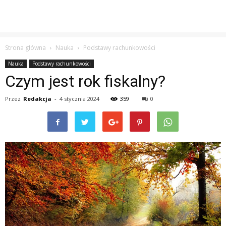
Strona główna
Nauka
Podstawy rachunkowości
Nauka
Podstawy rachunkowości
Czym jest rok fiskalny?
Przez
Redakcja
-
4 stycznia 2024
359
0