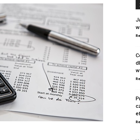
J
w
Re
C
d
w
Re
P
c
e
Re