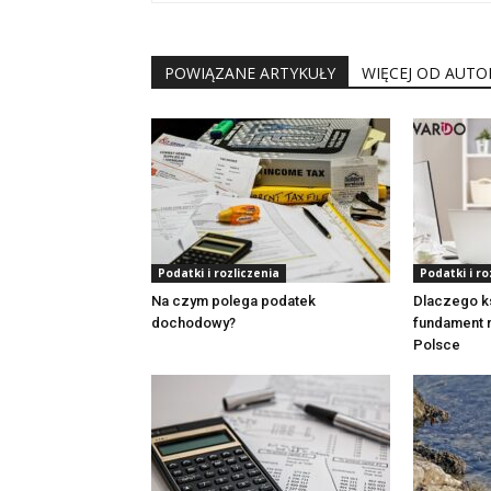
POWIĄZANE ARTYKUŁY
WIĘCEJ OD AUTO
Podatki i rozliczenia
Podatki i ro
Na czym polega podatek
Dlaczego k
dochodowy?
fundament 
Polsce