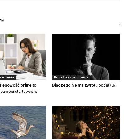
RA
zliczenia
Podatki i rozliczenia
sięgowość online to
Dlaczego nie ma zwrotu podatku?
rozwoju startupów w