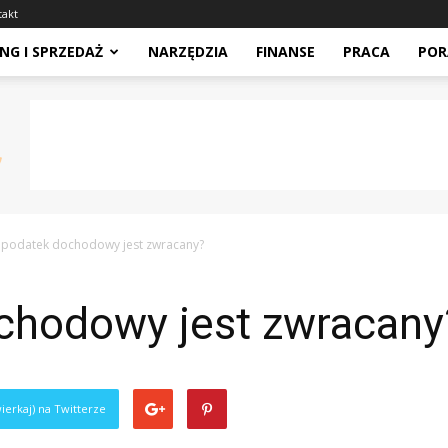
takt
NG I SPRZEDAŻ
NARZĘDZIA
FINANSE
PRACA
POR
 podatek dochodowy jest zwracany?
chodowy jest zwracany
ierkaj) na Twitterze