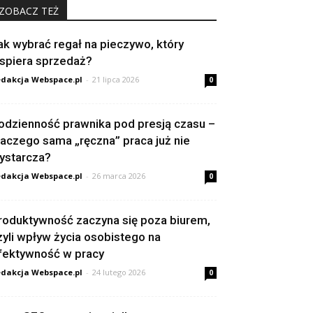
ZOBACZ TEŻ
ak wybrać regał na pieczywo, który
spiera sprzedaż?
dakcja Webspace.pl
-
21 lipca 2026
0
odzienność prawnika pod presją czasu –
laczego sama „ręczna” praca już nie
ystarcza?
dakcja Webspace.pl
-
26 marca 2026
0
roduktywność zaczyna się poza biurem,
zyli wpływ życia osobistego na
fektywność w pracy
dakcja Webspace.pl
-
24 lutego 2026
0