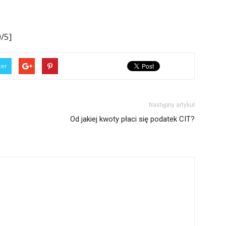
/5]
ter
Następny artykuł
Od jakiej kwoty płaci się podatek CIT?