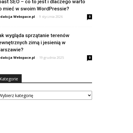
oast SEO – co to jest i dlaczego warto
o mieć w swoim WordPressie?
dakcja Webspace.pl
-
9 stycznia 2026
0
ak wygląda sprzątanie terenów
ewnętrznych zimą i jesienią w
arszawie?
dakcja Webspace.pl
-
19 grudnia 2025
0
Kategorie
tegorie