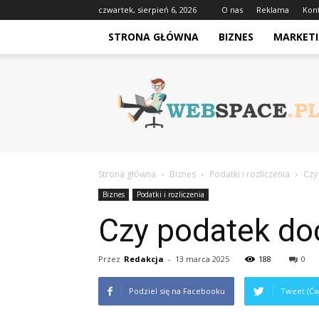
czwartek, sierpień 6, 2026
O nas
Reklama
Kon
STRONA GŁÓWNA
BIZNES
MARKETI
Webspace.pl
Strona główna
Biznes
Podatki i rozliczenia
Czy
Biznes
Podatki i rozliczenia
Czy podatek do
Przez
Redakcja
-
13 marca 2025
188
0
Podziel się na Facebooku
Tweet (Ćw