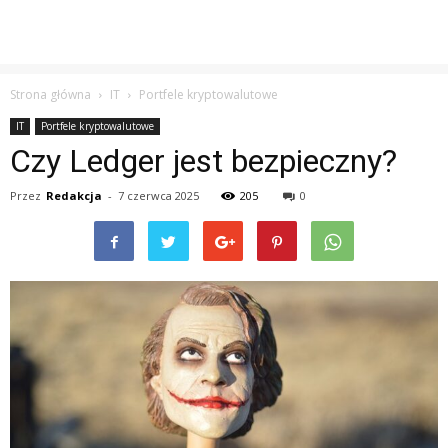
Strona główna
IT
Portfele kryptowalutowe
IT
Portfele kryptowalutowe
Czy Ledger jest bezpieczny?
Przez
Redakcja
-
7 czerwca 2025
205
0