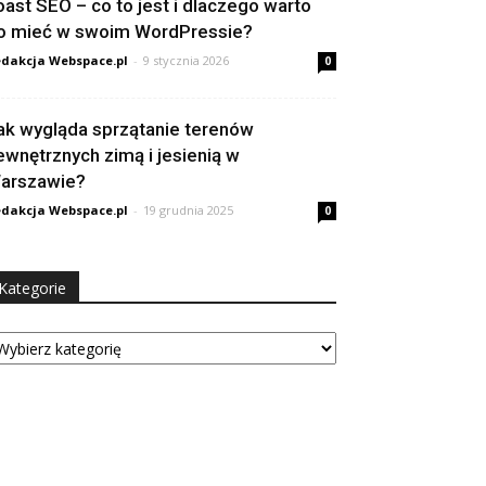
oast SEO – co to jest i dlaczego warto
o mieć w swoim WordPressie?
dakcja Webspace.pl
-
9 stycznia 2026
0
ak wygląda sprzątanie terenów
ewnętrznych zimą i jesienią w
arszawie?
dakcja Webspace.pl
-
19 grudnia 2025
0
Kategorie
tegorie