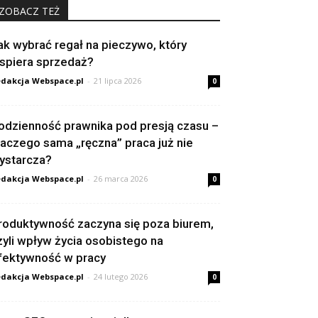
ZOBACZ TEŻ
ak wybrać regał na pieczywo, który
spiera sprzedaż?
dakcja Webspace.pl
-
21 lipca 2026
0
odzienność prawnika pod presją czasu –
laczego sama „ręczna” praca już nie
ystarcza?
dakcja Webspace.pl
-
26 marca 2026
0
roduktywność zaczyna się poza biurem,
zyli wpływ życia osobistego na
fektywność w pracy
dakcja Webspace.pl
-
24 lutego 2026
0