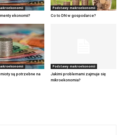
akroekonomii
Podstawy makroekonomii
ementy ekonomii?
Co to DN w gospodarce?
akroekonomii
Podstawy makroekonomii
mioty są potrzebne na
Jakimi problemami zajmuje się
mikroekonomia?