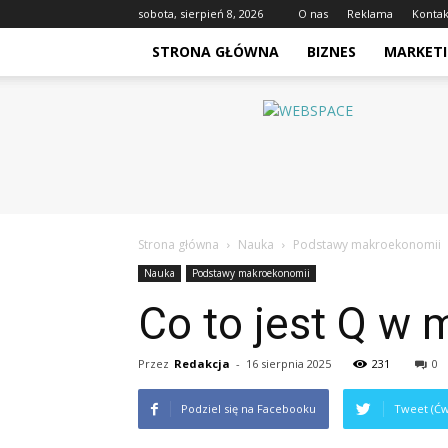
sobota, sierpień 8, 2026
O nas
Reklama
Kontak
STRONA GŁÓWNA
BIZNES
MARKETI
Webspace.pl
Strona główna
Nauka
Podstawy makroekonomii
Nauka
Podstawy makroekonomii
Co to jest Q w 
Przez
Redakcja
-
16 sierpnia 2025
231
0
Podziel się na Facebooku
Tweet (Ćw