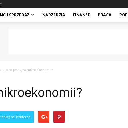
t
NG I SPRZEDAŻ
NARZĘDZIA
FINANSE
PRACA
POR
Co to jest Q w mikroekonomii?
mikroekonomii?
ierkaj) na Twitterze