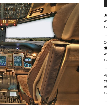
J
w
Re
C
d
w
Re
P
c
e
Re