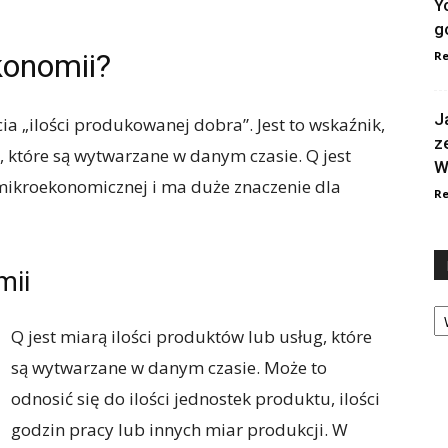
Y
g
konomii?
Re
J
a „ilości produkowanej dobra”. Jest to wskaźnik,
z
, które są wytwarzane w danym czasie. Q jest
W
mikroekonomicznej i ma duże znaczenie dla
Re
mii
Ka
Q jest miarą ilości produktów lub usług, które
są wytwarzane w danym czasie. Może to
odnosić się do ilości jednostek produktu, ilości
godzin pracy lub innych miar produkcji. W