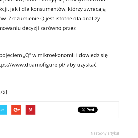
cji, jak i dla konsumentów, którzy zwracają
. Zrozumienie Q jest istotne dla analizy
owaniu decyzji zarówno przez
 pojęciem „Q” w mikroekonomii i dowiedz się
ttps://www.dbamofigure.pl/ aby uzyskać
/5]
ter
Następny artykuł