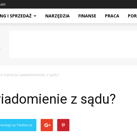
takt
NG I SPRZEDAŻ
NARZĘDZIA
FINANSE
PRACA
POR
o oznacza zawiadomienie z sądu?
iadomienie z sądu?
ierkaj) na Twitterze