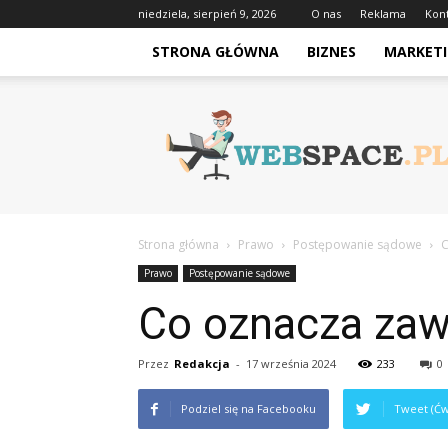
niedziela, sierpień 9, 2026
O nas
Reklama
Kon
STRONA GŁÓWNA
BIZNES
MARKETI
Webspace.pl
Strona główna
Prawo
Postępowanie sądowe
C
Prawo
Postępowanie sądowe
Co oznacza zaw
Przez
Redakcja
-
17 września 2024
233
0
Podziel się na Facebooku
Tweet (Ćw