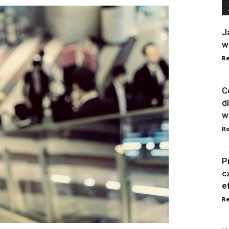
J
w
Re
C
d
w
Re
P
c
e
Re