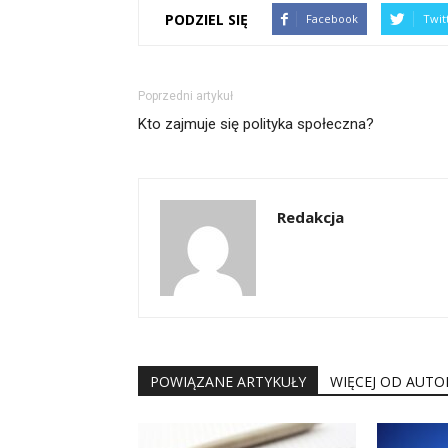
PODZIEL SIĘ
Facebook
Twit
Poprzedni artykuł
Kto zajmuje się polityka społeczna?
Redakcja
POWIĄZANE ARTYKUŁY
WIĘCEJ OD AUTO