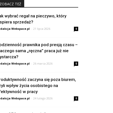
ZOBACZ TEŻ
ak wybrać regał na pieczywo, który
spiera sprzedaż?
dakcja Webspace.pl
-
21 lipca 2026
0
odzienność prawnika pod presją czasu –
laczego sama „ręczna” praca już nie
ystarcza?
dakcja Webspace.pl
-
26 marca 2026
0
roduktywność zaczyna się poza biurem,
zyli wpływ życia osobistego na
fektywność w pracy
dakcja Webspace.pl
-
24 lutego 2026
0