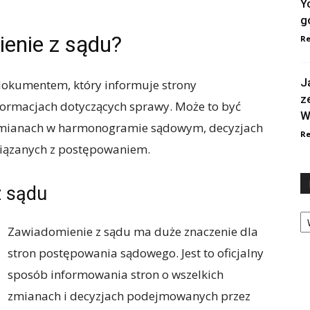
Y
g
enie z sądu?
Re
J
dokumentem, który informuje strony
z
ormacjach dotyczących sprawy. Może to być
W
zmianach w harmonogramie sądowym, decyzjach
Re
wiązanych z postępowaniem.
z sądu
Ka
Zawiadomienie z sądu ma duże znaczenie dla
stron postępowania sądowego. Jest to oficjalny
sposób informowania stron o wszelkich
zmianach i decyzjach podejmowanych przez