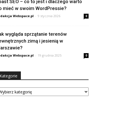
oast SEO – co to jest i dlaczego warto
o mieć w swoim WordPressie?
dakcja Webspace.pl
-
9 stycznia 2026
0
ak wygląda sprzątanie terenów
ewnętrznych zimą i jesienią w
arszawie?
dakcja Webspace.pl
-
19 grudnia 2025
0
Kategorie
tegorie