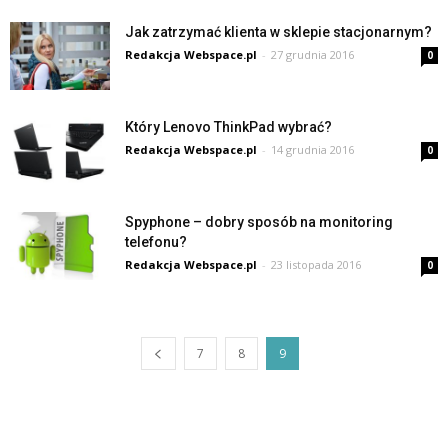
Jak zatrzymać klienta w sklepie stacjonarnym?
Redakcja Webspace.pl
-
27 grudnia 2016
0
Który Lenovo ThinkPad wybrać?
Redakcja Webspace.pl
-
14 grudnia 2016
0
Spyphone – dobry sposób na monitoring
telefonu?
Redakcja Webspace.pl
-
23 listopada 2016
0
7
8
9