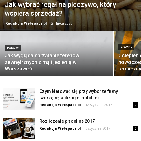
Jak wybrać regał na pieczywo, który
wspiera sprzedaż?
Redakcja Webspace.pl
-
21 lipca 2026
PORADY
PORADY
Jak wygląda sprzątanie terenów
Ocieplen
zewnętrznych zimą i jesienią w
nowoczes
Warszawie?
termiczn
Czym kierować się przy wyborze firmy
tworzącej aplikacje mobilne?
Redakcja Webspace.pl
-
12 stycznia 2017
0
Rozliczenie pit online 2017
Redakcja Webspace.pl
-
6 stycznia 2017
0