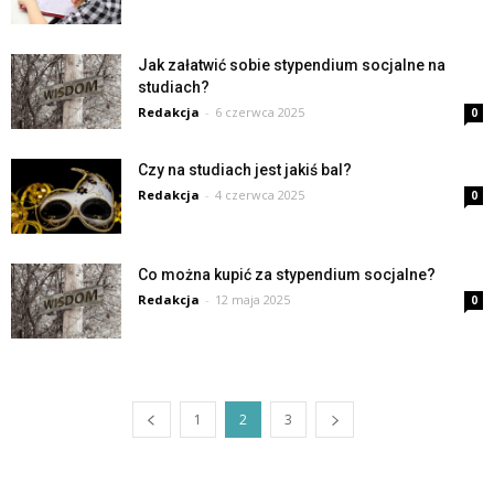
Jak załatwić sobie stypendium socjalne na
studiach?
Redakcja
-
6 czerwca 2025
0
Czy na studiach jest jakiś bal?
Redakcja
-
4 czerwca 2025
0
Co można kupić za stypendium socjalne?
Redakcja
-
12 maja 2025
0
1
2
3