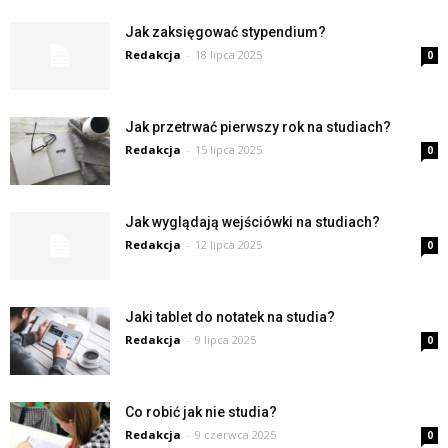
Jak zaksięgować stypendium?
Redakcja
-
18 lipca 2025
0
Jak przetrwać pierwszy rok na studiach?
Redakcja
-
15 lipca 2025
0
Jak wyglądają wejściówki na studiach?
Redakcja
-
12 lipca 2025
0
Jaki tablet do notatek na studia?
Redakcja
-
9 lipca 2025
0
Co robić jak nie studia?
Redakcja
-
9 czerwca 2025
0