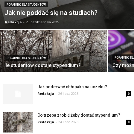
PORADNIKI DLA STUDENTÓW
Jak nie poddać się na studiach?
Redakcja
-
23 października 2025
PORADNIKI D
PORADNIKI DLA STUDENTÓW
Ile studentów dostaje stypendium?
Czy możn
Jak poderwać chłopaka na uczelni?
Redakcja
-
26 lipca 2025
0
Co trzeba zrobić żeby dostać stypendium?
Redakcja
-
24 lipca 2025
0