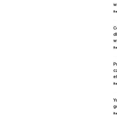
w
Re
C
d
w
Re
P
c
e
Re
Y
g
Re