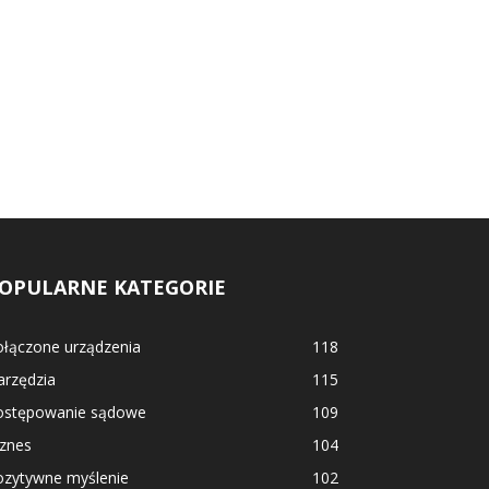
OPULARNE KATEGORIE
ołączone urządzenia
118
arzędzia
115
ostępowanie sądowe
109
iznes
104
ozytywne myślenie
102