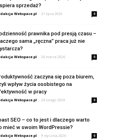
spiera sprzedaż?
dakcja Webspace.pl
-
21 lipca 2026
0
odzienność prawnika pod presją czasu –
laczego sama „ręczna” praca już nie
ystarcza?
dakcja Webspace.pl
-
26 marca 2026
0
roduktywność zaczyna się poza biurem,
zyli wpływ życia osobistego na
fektywność w pracy
dakcja Webspace.pl
-
24 lutego 2026
0
oast SEO – co to jest i dlaczego warto
o mieć w swoim WordPressie?
dakcja Webspace.pl
-
9 stycznia 2026
0