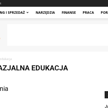
t
NG I SPRZEDAŻ
NARZĘDZIA
FINANSE
PRACA
POR
edukacja
AZJALNA EDUKACJA
nia
J