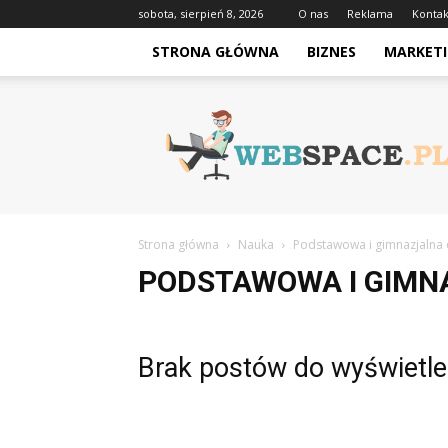
sobota, sierpień 8, 2026
O nas
Reklama
Kontak
STRONA GŁÓWNA
BIZNES
MARKETI
Webspace.pl
Strona główna
Nauka
Podstawowa i gimnazjalna 
PODSTAWOWA I GIMN
Brak postów do wyświetle