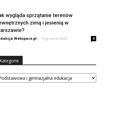
ak wygląda sprzątanie terenów
ewnętrznych zimą i jesienią w
arszawie?
dakcja Webspace.pl
-
19 grudnia 2025
0
Kategorie
tegorie