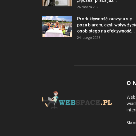
„ręczna” praca już...
26 marca 2026
Produktywność zaczyna się
poza biurem, czyli wpływ życi
osobistego na efektywność...
24 lutego 2026
O 
Webs
wiad
inter
Skon