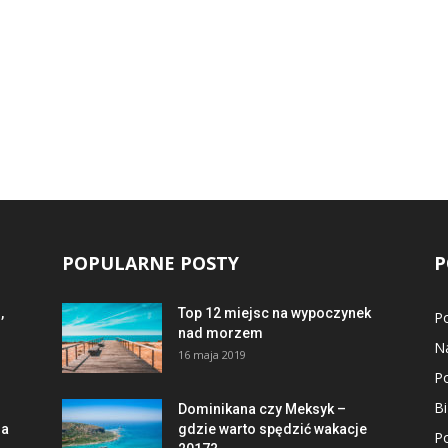
POPULARNE POSTY
P
,
Top 12 miejsc na wypoczynek
P
nad morzem
N
16 maja 2019
P
B
Dominikana czy Meksyk –
ma
gdzie warto spędzić wakacje
P