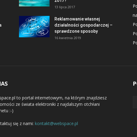
2017?
P
13 lipca 2017
na
Reklamowanie własnej
Po
a
działalności gospodarczej –
sprawdzone sposoby
P
16 kwietnia 2019
Po
NAS
P
pace.pl to portal internetowym, na którym znajdziesz
omości ze świata elektroniki z najdalszym otchłani
netu :-)
taktuj się z nami:
kontakt@webspace.pl