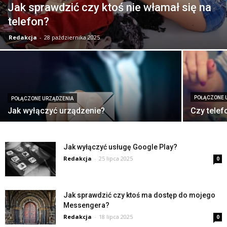
Jak sprawdzić czy ktoś nie włamał się na
telefon?
Redakcja
-
28 października 2025
POŁĄCZONE 
POŁĄCZONE URZĄDZENIA
Jak wyłączyć urządzenie?
Czy telef
Jak wyłączyć usługę Google Play?
Redakcja
-
25 lipca 2025
0
Jak sprawdzić czy ktoś ma dostęp do mojego
Messengera?
Redakcja
-
18 lipca 2025
0