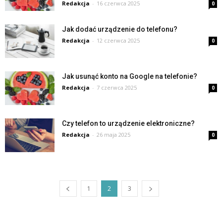
Redakcja
-
16 czerwca 2025
0
Jak dodać urządzenie do telefonu?
Redakcja
-
12 czerwca 2025
0
Jak usunąć konto na Google na telefonie?
Redakcja
-
7 czerwca 2025
0
Czy telefon to urządzenie elektroniczne?
Redakcja
-
26 maja 2025
0
1
2
3