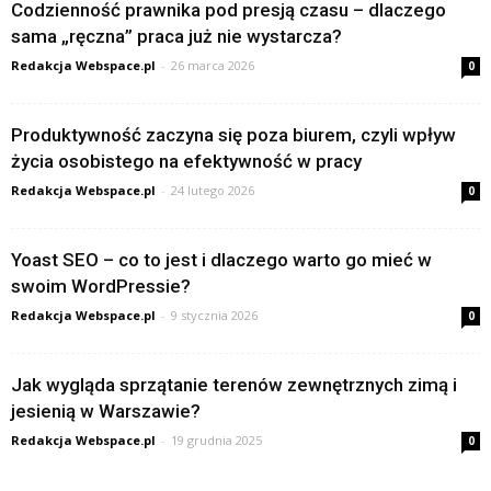
Codzienność prawnika pod presją czasu – dlaczego
sama „ręczna” praca już nie wystarcza?
Redakcja Webspace.pl
-
26 marca 2026
0
Produktywność zaczyna się poza biurem, czyli wpływ
życia osobistego na efektywność w pracy
Redakcja Webspace.pl
-
24 lutego 2026
0
Yoast SEO – co to jest i dlaczego warto go mieć w
swoim WordPressie?
Redakcja Webspace.pl
-
9 stycznia 2026
0
Jak wygląda sprzątanie terenów zewnętrznych zimą i
jesienią w Warszawie?
Redakcja Webspace.pl
-
19 grudnia 2025
0