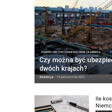
PODATKI I UBEZPIECZENIA SOCJALNE ZA GRANICĄ
Czy można być ubezpi
dwóch krajach?
Redakcja
-
14 października 2025
Ile ko
Niemc