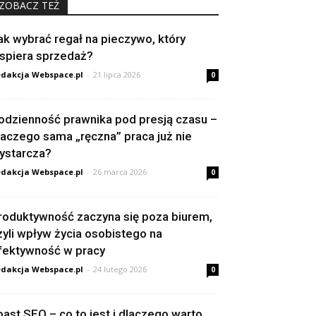
ZOBACZ TEŻ
ak wybrać regał na pieczywo, który
spiera sprzedaż?
dakcja Webspace.pl
-
21 lipca 2026
0
odzienność prawnika pod presją czasu –
laczego sama „ręczna” praca już nie
ystarcza?
dakcja Webspace.pl
-
26 marca 2026
0
roduktywność zaczyna się poza biurem,
zyli wpływ życia osobistego na
fektywność w pracy
dakcja Webspace.pl
-
24 lutego 2026
0
oast SEO – co to jest i dlaczego warto