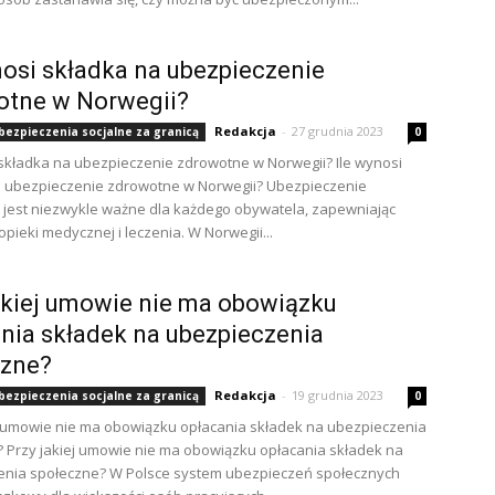
nosi składka na ubezpieczenie
otne w Norwegii?
Redakcja
-
27 grudnia 2023
ubezpieczenia socjalne za granicą
0
 składka na ubezpieczenie zdrowotne w Norwegii? Ile wynosi
a ubezpieczenie zdrowotne w Norwegii? Ubezpieczenie
jest niezwykle ważne dla każdego obywatela, zapewniając
opieki medycznej i leczenia. W Norwegii...
akiej umowie nie ma obowiązku
nia składek na ubezpieczenia
czne?
Redakcja
-
19 grudnia 2023
ubezpieczenia socjalne za granicą
0
j umowie nie ma obowiązku opłacania składek na ubezpieczenia
 Przy jakiej umowie nie ma obowiązku opłacania składek na
enia społeczne? W Polsce system ubezpieczeń społecznych