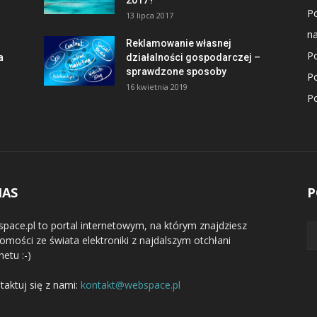
2017?
P
13 lipca 2017
na
Reklamowanie własnej
Po
a
działalności gospodarczej –
sprawdzone sposoby
P
16 kwietnia 2019
Po
NAS
P
pace.pl to portal internetowym, na którym znajdziesz
omości ze świata elektroniki z najdalszym otchłani
netu :-)
taktuj się z nami:
kontakt@webspace.pl