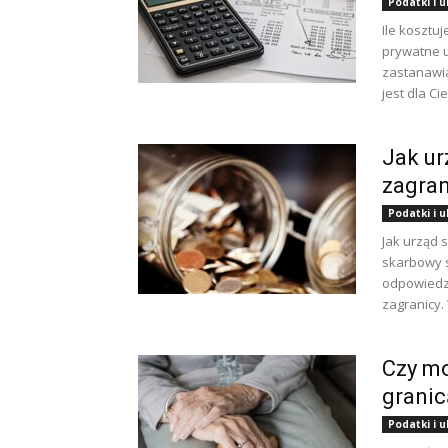
Podatki i 
Ile kosztu
prywatne u
zastanawia
jest dla Cie
Jak ur
zagran
Podatki i 
Jak urząd 
skarbowy 
odpowiedzi
zagranicy.
Czy mo
granic
Podatki i 