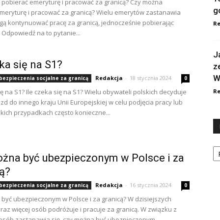
pobierać emeryturę i pracować za granicą? Czy można
g
meryturę i pracować za granicą? Wielu emerytów zastanawia
ogą kontynuować pracę za granicą, jednocześnie pobierając
Re
 Odpowiedź na to pytanie...
J
eka się na S1?
z
W
Redakcja
-
18 stycznia 2024
ubezpieczenia socjalne za granicą
0
ię na S1? Ile czeka się na S1? Wielu obywateli polskich decyduje
Re
zd do innego kraju Unii Europejskiej w celu podjęcia pracy lub
akich przypadkach często konieczne...
Ka
żna być ubezpieczonym w Polsce i za
ą?
Redakcja
-
16 stycznia 2024
ubezpieczenia socjalne za granicą
0
być ubezpieczonym w Polsce i za granicą? W dzisiejszych
raz więcej osób podróżuje i pracuje za granicą. W związku z
 osób zastanawia się, czy można być ubezpieczonym...