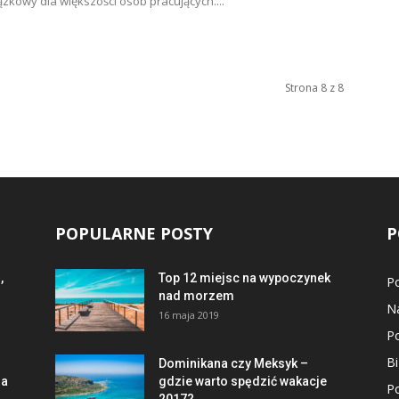
ązkowy dla większości osób pracujących....
Strona 8 z 8
POPULARNE POSTY
P
,
Top 12 miejsc na wypoczynek
P
nad morzem
N
16 maja 2019
P
B
Dominikana czy Meksyk –
ma
gdzie warto spędzić wakacje
P