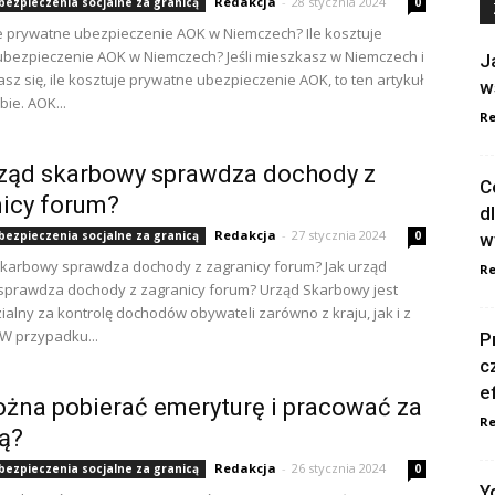
Redakcja
-
28 stycznia 2024
ubezpieczenia socjalne za granicą
0
je prywatne ubezpieczenie AOK w Niemczech? Ile kosztuje
bezpieczenie AOK w Niemczech? Jeśli mieszkasz w Niemczech i
J
sz się, ile kosztuje prywatne ubezpieczenie AOK, to ten artykuł
w
bie. AOK...
Re
ząd skarbowy sprawdza dochody z
C
icy forum?
d
Redakcja
-
27 stycznia 2024
ubezpieczenia socjalne za granicą
0
w
skarbowy sprawdza dochody z zagranicy forum? Jak urząd
Re
sprawdza dochody z zagranicy forum? Urząd Skarbowy jest
alny za kontrolę dochodów obywateli zarówno z kraju, jak i z
 W przypadku...
P
c
e
żna pobierać emeryturę i pracować za
Re
ą?
Redakcja
-
26 stycznia 2024
ubezpieczenia socjalne za granicą
0
Y