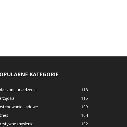
OPULARNE KATEGORIE
ołączone urządzenia
118
arzędzia
115
ostępowanie sądowe
109
iznes
104
ozytywne myślenie
102