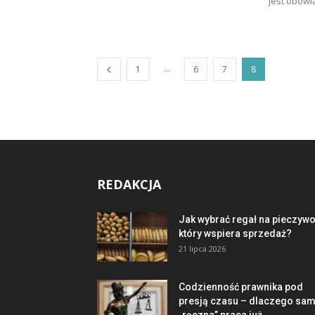
jest obowi
...
1
6
7
8
REDAKCJA
Jak wybrać regał na pieczywo
który wspiera sprzedaż?
21 lipca 2026
Codzienność prawnika pod
presją czasu – dlaczego sa