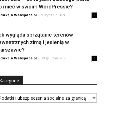
o mieć w swoim WordPressie?
dakcja Webspace.pl
-
9 stycznia 2026
0
ak wygląda sprzątanie terenów
ewnętrznych zimą i jesienią w
arszawie?
dakcja Webspace.pl
-
19 grudnia 2025
0
Kategorie
tegorie