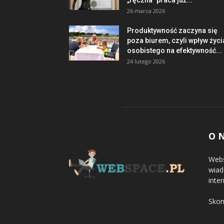
„ręczna” praca już...
26 marca 2026
Produktywność zaczyna się
poza biurem, czyli wpływ życi
osobistego na efektywność...
24 lutego 2026
O 
Webs
wiad
inter
Skon