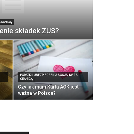
 GRANICĄ
cenie składek ZUS?
PODATKI I UBEZPIECZENIA SOCJALNE ZA
GRANICĄ
Czy jak mam Karta AOK jest
ważna w Polsce?