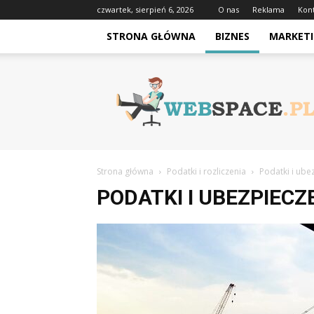
czwartek, sierpień 6, 2026
O nas
Reklama
Kon
STRONA GŁÓWNA
BIZNES
MARKETI
Webspace.pl
Strona główna
Podatki i rozliczenia
Podatki i ube
PODATKI I UBEZPIECZ