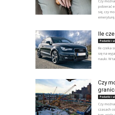
Czy można 
pobierać e
się, czy m
emeryturę.
Ile cz
Podatki i 
Ile czeka s
się na wyja
nauki. W t
Czy mo
granic
Podatki i 
Czy można 
czasach co
tym, wiele