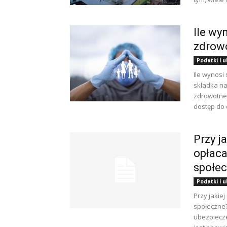
Ile wy
zdrow
Podatki i 
Ile wynosi
składka n
zdrowotne 
dostęp do 
Przy j
opłaca
społe
Podatki i 
Przy jakie
społeczne?
ubezpiecz