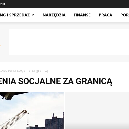
takt
NG I SPRZEDAŻ
NARZĘDZIA
FINANSE
PRACA
POR
zpieczenia socjalne za granicą
ENIA SOCJALNE ZA GRANICĄ